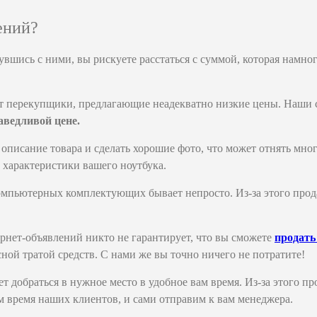
ений?
шись с ними, вы рискуете расстаться с суммой, которая намног
ют перекупщики, предлагающие неадекватно низкие цены. Наши 
аведливой цене.
е описание товара и сделать хорошие фото, что может отнять мн
 характеристики вашего ноутбука.
компьютерных комплектующих бывает непросто. Из-за этого прод
рнет-объявлений никто не гарантирует, что вы сможете
продать
ной тратой средств. С нами же вы точно ничего не потратите!
т добраться в нужное место в удобное вам время. Из-за этого пр
м время наших клиентов, и сами отправим к вам менеджера.