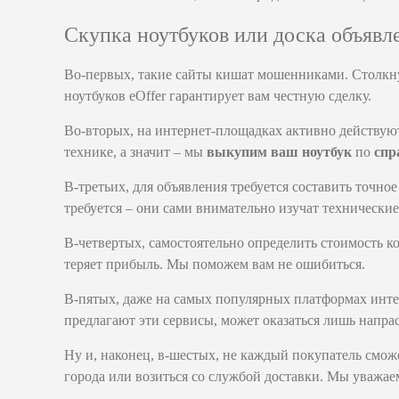
Скупка ноутбуков или доска объявл
Во-первых, такие сайты кишат мошенниками. Столкнув
ноутбуков eOffer гарантирует вам честную сделку.
Во-вторых, на интернет-площадках активно действу
технике, а значит – мы
выкупим ваш ноутбук
по
спр
В-третьих, для объявления требуется составить точно
требуется – они сами внимательно изучат технические
В-четвертых, самостоятельно определить стоимость 
теряет прибыль. Мы поможем вам не ошибиться.
В-пятых, даже на самых популярных платформах инте
предлагают эти сервисы, может оказаться лишь напрас
Ну и, наконец, в-шестых, не каждый покупатель сможе
города или возиться со службой доставки. Мы уважае