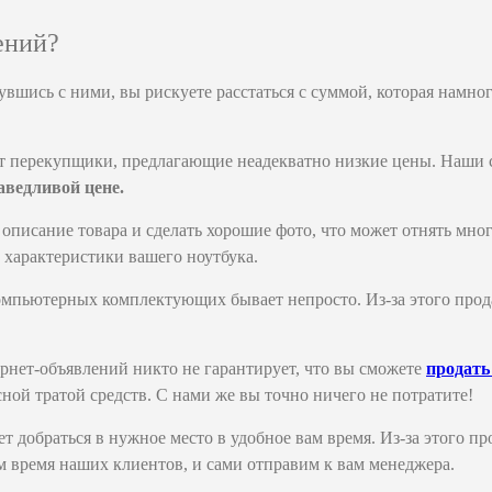
ений?
шись с ними, вы рискуете расстаться с суммой, которая намног
ют перекупщики, предлагающие неадекватно низкие цены. Наши 
аведливой цене.
е описание товара и сделать хорошие фото, что может отнять мн
 характеристики вашего ноутбука.
компьютерных комплектующих бывает непросто. Из-за этого прод
рнет-объявлений никто не гарантирует, что вы сможете
продать
ной тратой средств. С нами же вы точно ничего не потратите!
т добраться в нужное место в удобное вам время. Из-за этого пр
м время наших клиентов, и сами отправим к вам менеджера.